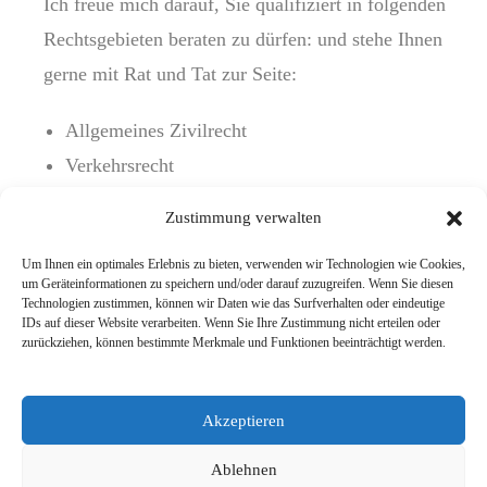
Ich freue mich darauf, Sie qualifiziert in folgenden
Rechtsgebieten beraten zu dürfen: und stehe Ihnen
gerne mit Rat und Tat zur Seite:
Allgemeines Zivilrecht
Verkehrsrecht
Vertragsrecht
Zustimmung verwalten
Arbeitsrecht
Um Ihnen ein optimales Erlebnis zu bieten, verwenden wir Technologien wie Cookies,
Reiserecht
um Geräteinformationen zu speichern und/oder darauf zuzugreifen. Wenn Sie diesen
Strafrecht und Bußgeldangelegenheiten
Technologien zustimmen, können wir Daten wie das Surfverhalten oder eindeutige
IDs auf dieser Website verarbeiten. Wenn Sie Ihre Zustimmung nicht erteilen oder
Verwaltungsrecht (Beamtenrecht)
zurückziehen, können bestimmte Merkmale und Funktionen beeinträchtigt werden.
Firmenbetreuung
Akzeptieren
Zurück zur Teamübersicht
Ablehnen